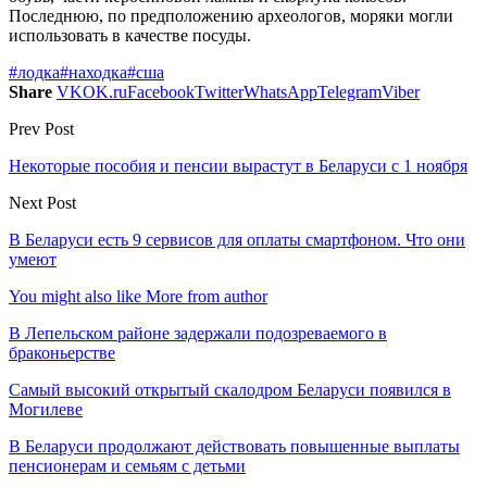
Последнюю, по предположению археологов, моряки могли
использовать в качестве посуды.
#лодка
#находка
#сша
Share
VK
OK.ru
Facebook
Twitter
WhatsApp
Telegram
Viber
Prev Post
Некоторые пособия и пенсии вырастут в Беларуси с 1 ноября
Next Post
В Беларуси есть 9 сервисов для оплаты смартфоном. Что они
умеют
You might also like
More from author
В Лепельском районе задержали подозреваемого в
браконьерстве
Самый высокий открытый скалодром Беларуси появился в
Могилеве
В Беларуси продолжают действовать повышенные выплаты
пенсионерам и семьям с детьми