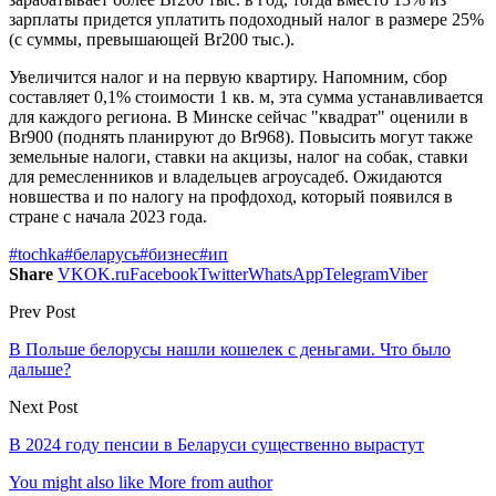
зарплаты придется уплатить подоходный налог в размере 25%
(с суммы, превышающей Br200 тыс.).
Увеличится налог и на первую квартиру. Напомним, сбор
составляет 0,1% стоимости 1 кв. м, эта сумма устанавливается
для каждого региона. В Минске сейчас "квадрат" оценили в
Br900 (поднять планируют до Br968). Повысить могут также
земельные налоги, ставки на акцизы, налог на собак, ставки
для ремесленников и владельцев агроусадеб. Ожидаются
новшества и по налогу на профдоход, который появился в
стране с начала 2023 года.
#tochka
#беларусь
#бизнес
#ип
Share
VK
OK.ru
Facebook
Twitter
WhatsApp
Telegram
Viber
Prev Post
В Польше белорусы нашли кошелек с деньгами. Что было
дальше?
Next Post
В 2024 году пенсии в Беларуси существенно вырастут
You might also like
More from author