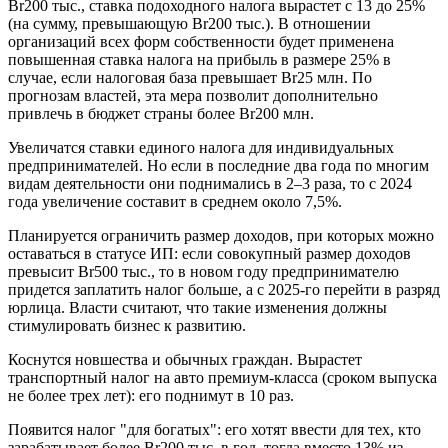
Br200 тыс., ставка подоходного налога вырастет с 13 до 25%
(на сумму, превышающую Br200 тыс.). В отношении
организаций всех форм собственности будет применена
повышенная ставка налога на прибыль в размере 25% в
случае, если налоговая база превышает Br25 млн. По
прогнозам властей, эта мера позволит дополнительно
привлечь в бюджет страны более Br200 млн.
Увеличатся ставки единого налога для индивидуальных
предпринимателей. Но если в последние два года по многим
видам деятельности они поднимались в 2–3 раза, то с 2024
года увеличение составит в среднем около 7,5%.
Планируется ограничить размер доходов, при которых можно
оставаться в статусе ИП: если совокупный размер доходов
превысит Br500 тыс., то в новом году предпринимателю
придется заплатить налог больше, а с 2025-го перейти в разряд
юрлица. Власти считают, что такие изменения должны
стимулировать бизнес к развитию.
Коснутся новшества и обычных граждан. Вырастет
транспортный налог на авто премиум-класса (сроком выпуска
не более трех лет): его поднимут в 10 раз.
Появится налог "для богатых": его хотят ввести для тех, кто
зарабатывает более Br200 тыс. в год, тогда вместо 13% из