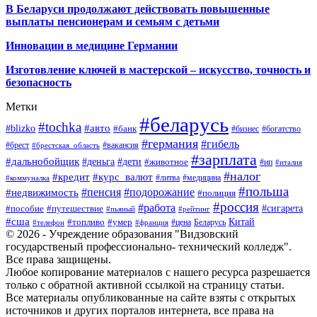
В Беларуси продолжают действовать повышенные
выплаты пенсионерам и семьям с детьми
Инновации в медицине Германии
Изготовление ключей в мастерской – искусство, точность и
безопасность
Метки
#беларусь
#tochka
#авто
#blizko
#банк
#бизнес
#богатство
#германия
#гибель
#брест
#брестская_область
#вакансия
#зарплата
#дальнобойщик
#деньга
#дети
#животное
#ип
#италия
#налог
#кредит
#курс_валют
#литва
#медицина
#коммуналка
#польша
#пенсия
#подорожание
#недвижимость
#полиция
#россия
#работа
#сигарета
#пособие
#путешествие
#пьяный
#рейтинг
#сша
Китай
#топливо
#умер
#цена
#телефон
#франция
Беларусь
© 2026 - Учреждение образования "Видзовский
государственый профессионально- технический колледж".
Все права защищены.
Любое копирование материалов с нашего ресурса разрешается
только с обратной активной ссылкой на страницу статьи.
Все материалы опубликованные на сайте взяты с открытых
источников и других порталов интернета, все права на