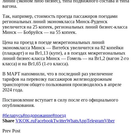
линий (эконом либо бизнес), типа подвижного состава и типа
вагона.
Так, например, стоимость проезда пассажиров поездами
региональных линий экономкласса Минск-Руденск
увеличится на 25 копеек, региональных линий бизнес-класса
Минск — Бобруйск — на 55 копеек.
Цена на проезд в поезде межрегиональных линий
экономкласса Минск — Витебск увеличится на 82 копейки
(плацкарт) и на Br1,13 (купе), а в поездах межрегиональных
линий бизнес-класса Минск — Гомель — на Br1,2 (вагон 2-го
класса) и на Br1,65 (1-го класса).
В МАРТ напомнили, что в последний раз увеличение
тарифов на перевозку пассажиров железнодорожным
транспортом общего пользования производилось в апреле
2024 года.
Постановление вступает в силу после его официального
опубликования.
#беларусь
#подорожание
#поезд
Share
VK
OK.ru
Facebook
Twitter
WhatsApp
Telegram
Viber
Prev Post