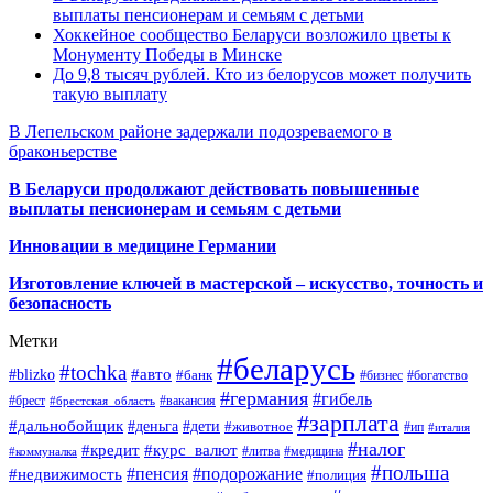
выплаты пенсионерам и семьям с детьми
Хоккейное сообщество Беларуси возложило цветы к
Монументу Победы в Минске
До 9,8 тысяч рублей. Кто из белорусов может получить
такую выплату
В Лепельском районе задержали подозреваемого в
браконьерстве
В Беларуси продолжают действовать повышенные
выплаты пенсионерам и семьям с детьми
Инновации в медицине Германии
Изготовление ключей в мастерской – искусство, точность и
безопасность
Метки
#беларусь
#tochka
#авто
#blizko
#банк
#бизнес
#богатство
#германия
#гибель
#брест
#брестская_область
#вакансия
#зарплата
#дальнобойщик
#деньга
#дети
#животное
#ип
#италия
#налог
#кредит
#курс_валют
#литва
#медицина
#коммуналка
#польша
#пенсия
#подорожание
#недвижимость
#полиция