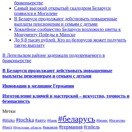
браконьерстве
Самый высокий открытый скалодром Беларуси
появился в Могилеве
В Беларуси продолжают действовать повышенные
выплаты пенсионерам и семьям с детьми
Хоккейное сообщество Беларуси возложило цветы к
Монументу Победы в Минске
До 9,8 тысяч рублей. Кто из белорусов может получить
такую выплату
В Лепельском районе задержали подозреваемого в
браконьерстве
В Беларуси продолжают действовать повышенные
выплаты пенсионерам и семьям с детьми
Инновации в медицине Германии
Изготовление ключей в мастерской – искусство, точность и
безопасность
Метки
#беларусь
#tochka
#авто
#blizko
#банк
#бизнес
#богатство
#германия
#гибель
#брест
#брестская_область
#вакансия