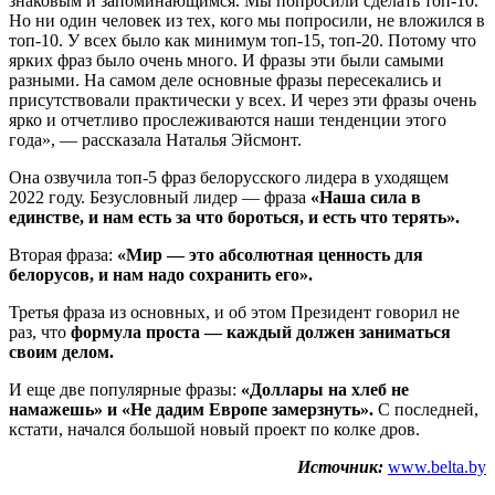
знаковым и запоминающимся. Мы попросили сделать топ-10.
Но ни один человек из тех, кого мы попросили, не вложился в
топ-10. У всех было как минимум топ-15, топ-20. Потому что
ярких фраз было очень много. И фразы эти были самыми
разными. На самом деле основные фразы пересекались и
присутствовали практически у всех. И через эти фразы очень
ярко и отчетливо прослеживаются наши тенденции этого
года», — рассказала Наталья Эйсмонт.
Она озвучила топ-5 фраз белорусского лидера в уходящем
2022 году. Безусловный лидер — фраза
«Наша сила в
единстве, и нам есть за что бороться, и есть что терять».
Вторая фраза:
«Мир — это абсолютная ценность для
белорусов, и нам надо сохранить его».
Третья фраза из основных, и об этом Президент говорил не
раз, что
формула проста — каждый должен заниматься
своим делом.
И еще две популярные фразы:
«Доллары на хлеб не
намажешь» и «Не дадим Европе замерзнуть».
С последней,
кстати, начался большой новый проект по колке дров.
Источник:
www.belta.by