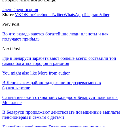
#лень
#черногория
Share
VK
OK.ru
Facebook
Twitter
WhatsApp
Telegram
Viber
Prev Post
Во что вкладываются богатейшие люди планеты и как
получают прибыль
Next Post
Где в Беларуси зарабатывают больше всего: составили топ
самых богатых городов и районов
You might also like
More from author
В Лепельском районе задержали подозреваемого в
браконьерстве
Самый высокий открытый скалодром Беларуси появился в
Могилеве
В Беларуси продолжают действовать повышенные выплаты
пенсионерам и семьям с детьми
Хоккейное сообщество Беларуси возложило цветы к