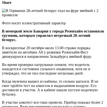
Share
Фото носит иллюстративный характер
В немецкой земле Бавария у города Розенхайм остановили
грузовик, которым управлял нетрезвый 28-летний
белорус.
В воскресенье 20 октября около 13.00 стражи порядка
заметили на автобане А8 у развязки Розенхайм-Вест
движущуюся в направлении Зальцбурга змейкой фуру.
Во время проверки патрульные поняли, что водитель
находится в состоянии сильного опьянения, хотя он и
утверждал, что не пил последние несколько дней.
Когда мужчина вышел из кабины, то сильно шатался. И не
смог пройти тест на алкоголь в выдыхаемом воздухе. Его
доставили в участок. А в кабине нашли пустую водочную
бутылку.
В участке алкотест все-таки провели. Прибор показал более 2
промилле. Врач тем временем также взял у нашего