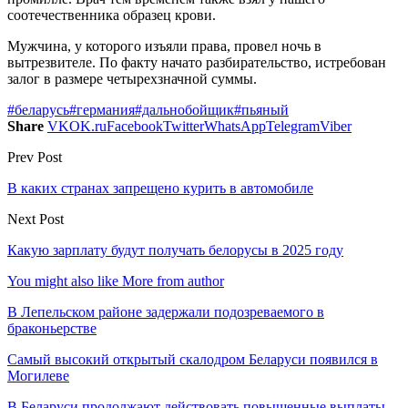
соотечественника образец крови.
Мужчина, у которого изъяли права, провел ночь в
вытрезвителе. По факту начато разбирательство, истребован
залог в размере четырехзначной суммы.
#беларусь
#германия
#дальнобойщик
#пьяный
Share
VK
OK.ru
Facebook
Twitter
WhatsApp
Telegram
Viber
Prev Post
В каких странах запрещено курить в автомобиле
Next Post
Какую зарплату будут получать белорусы в 2025 году
You might also like
More from author
В Лепельском районе задержали подозреваемого в
браконьерстве
Самый высокий открытый скалодром Беларуси появился в
Могилеве
В Беларуси продолжают действовать повышенные выплаты