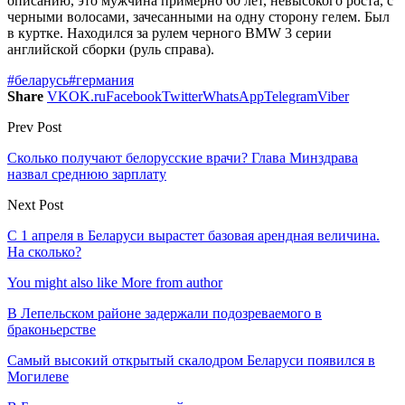
описанию, это мужчина примерно 60 лет, невысокого роста, с
черными волосами, зачесанными на одну сторону гелем. Был
в куртке. Находился за рулем черного BMW 3 серии
английской сборки (руль справа).
#беларусь
#германия
Share
VK
OK.ru
Facebook
Twitter
WhatsApp
Telegram
Viber
Prev Post
Сколько получают белорусские врачи? Глава Минздрава
назвал среднюю зарплату
Next Post
С 1 апреля в Беларуси вырастет базовая арендная величина.
На сколько?
You might also like
More from author
В Лепельском районе задержали подозреваемого в
браконьерстве
Самый высокий открытый скалодром Беларуси появился в
Могилеве