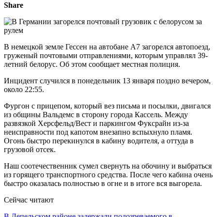
Share
В немецкой земле Гессен на автобане А7 загорелся автопоезд,
груженый почтовыми отправлениями, которым управлял 39-
летний белорус. Об этом сообщает местная полиция.
Инцидент случился в понедельник 13 января поздно вечером,
около 22:55.
Фургон с прицепом, который вез письма и посылки, двигался
из общины Вальдемс в сторону города Кассель. Между
развязкой Херсфельд/Вест и паркингом Фуксрайн из-за
неисправности под капотом внезапно вспыхнуло пламя.
Огонь быстро перекинулся в кабину водителя, а оттуда в
грузовой отсек.
Наш соотечественник сумел свернуть на обочину и выбраться
из горящего транспортного средства. После чего кабина очень
быстро оказалась полностью в огне и в итоге вся выгорела.
Сейчас читают
В Лепельском районе задержали подозреваемого в