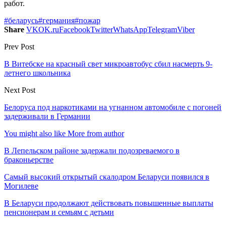
работ.
#беларусь
#германия
#пожар
Share
VK
OK.ru
Facebook
Twitter
WhatsApp
Telegram
Viber
Prev Post
В Витебске на красный свет микроавтобус сбил насмерть 9-
летнего школьника
Next Post
Белоруса под наркотиками на угнанном автомобиле с погоней
задерживали в Германии
You might also like
More from author
В Лепельском районе задержали подозреваемого в
браконьерстве
Самый высокий открытый скалодром Беларуси появился в
Могилеве
В Беларуси продолжают действовать повышенные выплаты
пенсионерам и семьям с детьми