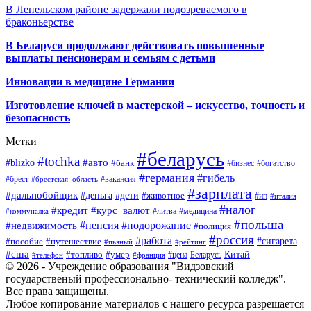
В Лепельском районе задержали подозреваемого в
браконьерстве
В Беларуси продолжают действовать повышенные
выплаты пенсионерам и семьям с детьми
Инновации в медицине Германии
Изготовление ключей в мастерской – искусство, точность и
безопасность
Метки
#беларусь
#tochka
#авто
#blizko
#банк
#бизнес
#богатство
#германия
#гибель
#брест
#брестская_область
#вакансия
#зарплата
#дальнобойщик
#деньга
#дети
#животное
#ип
#италия
#налог
#кредит
#курс_валют
#литва
#медицина
#коммуналка
#польша
#пенсия
#подорожание
#недвижимость
#полиция
#россия
#работа
#сигарета
#пособие
#путешествие
#пьяный
#рейтинг
#сша
Китай
#топливо
#умер
#цена
#телефон
#франция
Беларусь
© 2026 - Учреждение образования "Видзовский
государственый профессионально- технический колледж".
Все права защищены.
Любое копирование материалов с нашего ресурса разрешается