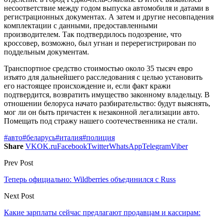
несоответствие между годом выпуска автомобиля и датами в
регистрационных документах. А затем и другие несовпадения
комплектации с данными, предоставленными
производителем. Так подтвердилось подозрение, что
кроссовер, возможно, был угнан и перерегистрирован по
поддельным документам.
Транспортное средство стоимостью около 35 тысяч евро
изъято для дальнейшего расследования с целью установить
его настоящее происхождение и, если факт кражи
подтвердится, возвратить имущество законному владельцу. В
отношении белоруса начато разбирательство: будут выяснять,
мог ли он быть причастен к незаконной легализации авто.
Помещать под стражу нашего соотечественника не стали.
#авто
#беларусь
#италия
#полиция
Share
VK
OK.ru
Facebook
Twitter
WhatsApp
Telegram
Viber
Prev Post
Теперь официально: Wildberries объединился с Russ
Next Post
Какие зарплаты сейчас предлагают продавцам и кассирам: