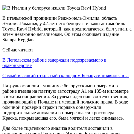
В итальянской провинции Реджо-нель-Эмилия, область
Эмилия-Романья, у 42-летнего белоруса изъяли автомобиль
Toyota Rav4 Hybrid, который, как предполагается, был угнан, а
затем незаконно легализован. Об этом сообщает издание
Stampa Reggiana.
Сейчас читают
В Лепельском районе задержали подозреваемого в
браконьерстве
Самый высокий открытый скалодром Беларуси появился в…
Патруль остановил машину с белорусскими номерами в
районе въезда на платную автостраду А1 на 135-м километре
в южном направлении. За рулем сидел наш соотечественник,
проживающий в Польше и имеющий польские права. В ходе
обычной проверки стражи порядка обнаружили
подозрительные аномалии в номере шасси кроссовера.
Краска, покрывающая его, была мягкой и легко снималась.
Для более тщательного анализа водителя доставили в
отделение в город Реджо-нель-Эмилия. В итоге выявилось