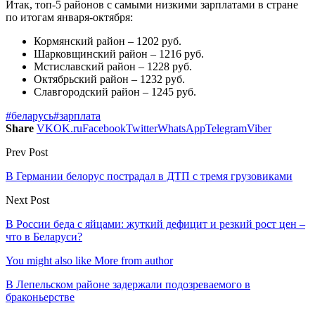
Итак, топ-5 районов с самыми низкими зарплатами в стране
по итогам января-октября:
Кормянский район – 1202 руб.
Шарковщинский район – 1216 руб.
Мстиславский район – 1228 руб.
Октябрьский район – 1232 руб.
Славгородский район – 1245 руб.
#беларусь
#зарплата
Share
VK
OK.ru
Facebook
Twitter
WhatsApp
Telegram
Viber
Prev Post
В Германии белорус пострадал в ДТП с тремя грузовиками
Next Post
В России беда с яйцами: жуткий дефицит и резкий рост цен –
что в Беларуси?
You might also like
More from author
В Лепельском районе задержали подозреваемого в
браконьерстве