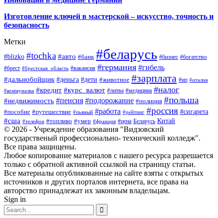
Изготовление ключей в мастерской – искусство, точность и
безопасность
Метки
#беларусь
#tochka
#авто
#blizko
#банк
#бизнес
#богатство
#германия
#гибель
#брест
#брестская_область
#вакансия
#зарплата
#дальнобойщик
#деньга
#дети
#животное
#ип
#италия
#налог
#кредит
#курс_валют
#литва
#медицина
#коммуналка
#польша
#пенсия
#подорожание
#недвижимость
#полиция
#россия
#работа
#сигарета
#пособие
#путешествие
#пьяный
#рейтинг
#сша
Китай
#топливо
#умер
#цена
#телефон
#франция
Беларусь
© 2026 - Учреждение образования "Видзовский
государственый профессионально- технический колледж".
Все права защищены.
Любое копирование материалов с нашего ресурса разрешается
только с обратной активной ссылкой на страницу статьи.
Все материалы опубликованные на сайте взяты с открытых
источников и других порталов интернета, все права на
авторство принадлежат их законным владельцам.
Sign in