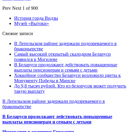
Prev
Next
1 of 900
История горда Видзы
Музей «Вытоки»
Свежие записи
В Лепельском районе задержали подозреваемого в
браконьерстве
Самый высокий открытый скалодром Беларуси
появился в Могилеве
В Беларуси продолжают действовать повышенные
выплаты пенсионерам и семьям с детьми
Хоккейное сообщество Беларуси возложило цветы к
Монументу Победы в Минске
До 9,8 тысяч рублей. Кто из белорусов может получить
такую выплату
В Лепельском районе задержали подозреваемого в
браконьерстве
В Беларуси продолжают действовать повышенные
выплаты пенсионерам и семьям с детьми
Инновации в медицине Германии