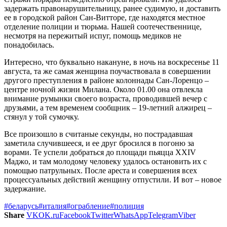
задержать правонарушительницу, ранее судимую, и доставить
ее в городской район Сан-Витторе, где находятся местное
отделение полиции и тюрьма. Нашей соотечественнице,
несмотря на пережитый испуг, помощь медиков не
понадобилась.
Интересно, что буквально накануне, в ночь на воскресенье 11
августа, та же самая женщина поучаствовала в совершении
другого преступления в районе колоннады Сан-Лоренцо –
центре ночной жизни Милана. Около 01.00 она отвлекла
внимание румынки своего возраста, проводившей вечер с
друзьями, а тем временем сообщник – 19-летний алжирец –
стянул у той сумочку.
Все произошло в считаные секунды, но пострадавшая
заметила случившееся, и ее друг бросился в погоню за
ворами. Те успели добраться до площади пьяцца XXIV
Маджо, и там молодому человеку удалось остановить их с
помощью патрульных. После ареста и совершения всех
процессуальных действий женщину отпустили. И вот – новое
задержание.
#беларусь
#италия
#ограбление
#полиция
Share
VK
OK.ru
Facebook
Twitter
WhatsApp
Telegram
Viber