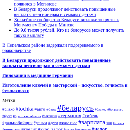
появился в Могилеве
В Беларуси продолжают действовать повышенные
выплаты пенсионерам и семьям с детьми
Хоккейное сообщество Беларуси возложило цветы к
Монументу Победы в Минске
До 9,8 тысяч рублей. Кто из белорусов может получить
такую выплату
В Лепельском районе задержали подозреваемого в
браконьерстве
В Беларуси продолжают действовать повышенные
выплаты пенсионерам и семьям с детьми
Инновации в медицине Германии
Изготовление ключей в мастерской – искусство, точность и
безопасность
Метки
#беларусь
#tochka
#авто
#blizko
#банк
#бизнес
#богатство
#германия
#гибель
#брест
#брестская_область
#вакансия
#зарплата
#дальнобойщик
#деньга
#дети
#животное
#ип
#италия
#налог
#кредит
#курс_валют
#литва
#медицина
#коммуналка