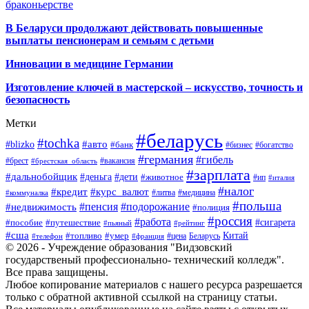
браконьерстве
В Беларуси продолжают действовать повышенные
выплаты пенсионерам и семьям с детьми
Инновации в медицине Германии
Изготовление ключей в мастерской – искусство, точность и
безопасность
Метки
#беларусь
#tochka
#авто
#blizko
#банк
#бизнес
#богатство
#германия
#гибель
#брест
#брестская_область
#вакансия
#зарплата
#дальнобойщик
#деньга
#дети
#животное
#ип
#италия
#налог
#кредит
#курс_валют
#литва
#медицина
#коммуналка
#польша
#пенсия
#подорожание
#недвижимость
#полиция
#россия
#работа
#сигарета
#пособие
#путешествие
#пьяный
#рейтинг
#сша
Китай
#топливо
#умер
#цена
#телефон
#франция
Беларусь
© 2026 - Учреждение образования "Видзовский
государственый профессионально- технический колледж".
Все права защищены.
Любое копирование материалов с нашего ресурса разрешается
только с обратной активной ссылкой на страницу статьи.