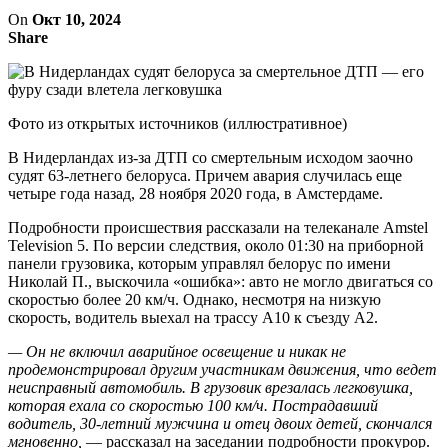
On
Окт 10, 2024
Share
Фото из открытых источников (иллюстративное)
В Нидерландах из-за ДТП со смертельным исходом заочно
судят 63-летнего белоруса. Причем авария случилась еще
четыре года назад, 28 ноября 2020 года, в Амстердаме.
Подробности происшествия рассказали на телеканале Amstel
Television 5. По версии следствия, около 01:30 на приборной
панели грузовика, которым управлял белорус по имени
Николай П., выскочила «ошибка»: авто не могло двигаться со
скоростью более 20 км/ч. Однако, несмотря на низкую
скорость, водитель выехал на трассу А10 к съезду А2.
— Он не включил аварийное освещение и никак не
продемонстрировал другим участникам движения, что ведет
неисправный автомобиль. В грузовик врезалась легковушка,
которая ехала со скоростью 100 км/ч. Пострадавший
водитель, 30-летний мужчина и отец двоих детей, скончался
мгновенно,
— рассказал на заседании подробности прокурор.