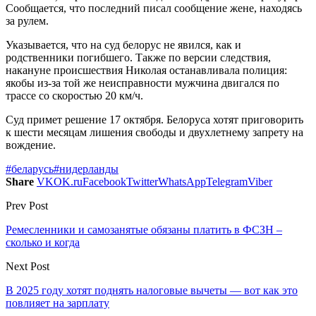
Сообщается, что последний писал сообщение жене, находясь
за рулем.
Указывается, что на суд белорус не явился, как и
родственники погибшего. Также по версии следствия,
накануне происшествия Николая останавливала полиция:
якобы из-за той же неисправности мужчина двигался по
трассе со скоростью 20 км/ч.
Суд примет решение 17 октября. Белоруса хотят приговорить
к шести месяцам лишения свободы и двухлетнему запрету на
вождение.
#беларусь
#нидерланды
Share
VK
OK.ru
Facebook
Twitter
WhatsApp
Telegram
Viber
Prev Post
Ремесленники и самозанятые обязаны платить в ФСЗН –
сколько и когда
Next Post
В 2025 году хотят поднять налоговые вычеты — вот как это
повлияет на зарплату