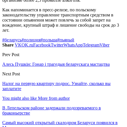
организме более 2,5 промилле алкоголя.
Как напоминается в пресс-релизе, по польскому
законодательству управление транспортным средством в
состоянии опьянения может повлечь за собой запрет на
вождение, крупный штраф и лишение свободы на срок до 3
лет.
#беларусь
#полиция
#польша
#пьяный
Share
VK
OK.ru
Facebook
Twitter
WhatsApp
Telegram
Viber
Prev Post
Алесь Пушкін: Гонар і трагедыя беларускага мастацтва
Next Post
Налог на первую квартиру подрос. Узнайте, сколько вы
заплатите
You might also like
More from author
В Лепельском районе задержали подозреваемого в
браконьерстве
Самый высокий открытый скалодром Беларуси появился в