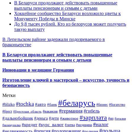
В Беларуси продолжают действовать повышенные
выплаты пенсионерам и семьям с детьми
Хоккейное сообщество Беларуси возложило цветы к
Монументу Победы в Минске
До 9,8 тысяч рублей. Кто из белорусов может получить
такую выплату
В Лепельском районе задержали подозреваемого в
браконьерстве
В Беларуси продолжают действовать повышенные
выплаты пенсионерам и семьям с детьми
Инновации в медицине Германии
Изготовление ключей в мастерской – искусство, точность и
безопасность
Метки
#беларусь
#tochka
#авто
#blizko
#банк
#бизнес
#богатство
#германия
#гибель
#брест
#брестская_область
#вакансия
#зарплата
#дальнобойщик
#деньга
#дети
#животное
#ип
#италия
#налог
#кредит
#курс_валют
#литва
#медицина
#коммуналка
#польша
#пенсия
#подорожание
#недвижимость
#полиция