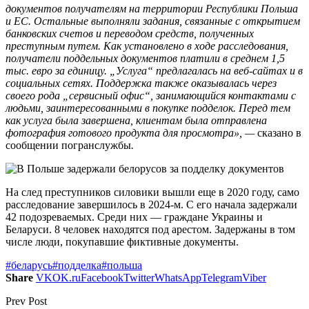
документов получателям на территории Республики Польша
и ЕС. Остальные выполняли задания, связанные с открытием
банковских счетов и переводом средств, полученных
преступным путем. Как установлено в ходе расследования,
получатели поддельных документов платили в среднем 1,5
тыс. евро за единицу. „Услуга“ предлагалась на веб-сайтах и в
социальных сетях. Поддержка также оказывалась через
своего рода
„
сервисный офис“, занимающийся контактами с
людьми, заинтересованными в покупке подделок. Перед тем
как услуга была завершена, клиентам была отправлена
фотография готового продукта для просмотра», —
сказано в
сообщении
погранслужбы
.
На след преступников силовики вышли еще в 2020 году, само
расследование завершилось в 2024-м. С его начала задержали
42 подозреваемых. Среди них — граждане Украины и
Беларуси. 8 человек находятся под арестом. Задержаны в том
числе люди, покупавшие фиктивные документы.
#беларусь
#подделка
#польша
Share
VK
OK.ru
Facebook
Twitter
WhatsApp
Telegram
Viber
Prev Post