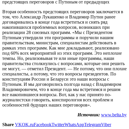
Вторая особенность предстоящих переговоров заключается в
том, что Александр Лукашенко и Владимир Путин ранее
договаривались в конце года встретиться и снять ряд
накопившихся проблемных вопросов, возникших при
реализации 28 союзных программ. «Мы с Президентом
Путиным утвердили эти программы и поручили нашим
правительствам, министрам, специалистам действовать в
рамках этих программ. Как мне докладывают, реализовано
под 60% всех мероприятий из этих программ. Это неплохие
темпы. Но, реализовывая те или иные программы, наши
правительства столкнулись с вопросами, которые они решить
не могут, — отметил Президент. — Не потому, что они плохие
специалисты, а потому, что это вопросы президентов. По
конституциям России и Беларуси это наши вопросы с
Путиным. И мы договорились полгода назад с Владимиром
Владимировичем, что в конце года мы встретимся и решим
все накопившиеся вопросы. Вот, как у нас принято по-
журналистски говорить, конспирология всех проблем и
особенностей будущих наших переговоров».
Источник:
www.belta.by
Share
VK
OK.ru
Facebook
Twitter
WhatsApp
Telegram
Viber