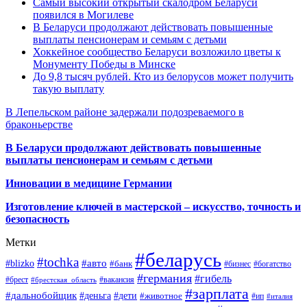
Самый высокий открытый скалодром Беларуси
появился в Могилеве
В Беларуси продолжают действовать повышенные
выплаты пенсионерам и семьям с детьми
Хоккейное сообщество Беларуси возложило цветы к
Монументу Победы в Минске
До 9,8 тысяч рублей. Кто из белорусов может получить
такую выплату
В Лепельском районе задержали подозреваемого в
браконьерстве
В Беларуси продолжают действовать повышенные
выплаты пенсионерам и семьям с детьми
Инновации в медицине Германии
Изготовление ключей в мастерской – искусство, точность и
безопасность
Метки
#беларусь
#tochka
#авто
#blizko
#банк
#бизнес
#богатство
#германия
#гибель
#брест
#брестская_область
#вакансия
#зарплата
#дальнобойщик
#деньга
#дети
#животное
#ип
#италия