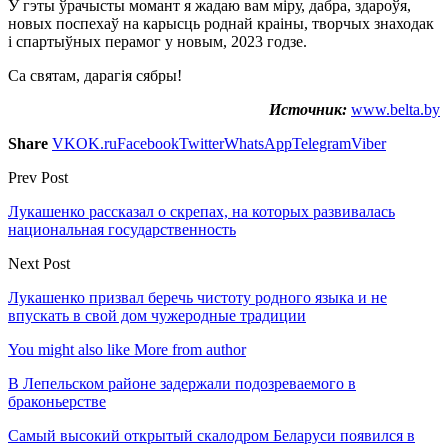
У гэты ўрачысты момант я жадаю вам міру, дабра, здароўя,
новых поспехаў на карысць роднай краіны, творчых знаходак
і спартыўных перамог у новым, 2023 годзе.
Са святам, дарагія сябры!
Источник:
www.belta.by
Share
VK
OK.ru
Facebook
Twitter
WhatsApp
Telegram
Viber
Prev Post
Лукашенко рассказал о скрепах, на которых развивалась
национальная государственность
Next Post
Лукашенко призвал беречь чистоту родного языка и не
впускать в свой дом чужеродные традиции
You might also like
More from author
В Лепельском районе задержали подозреваемого в
браконьерстве
Самый высокий открытый скалодром Беларуси появился в