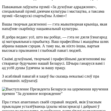
Паважаныя лаўрэаты прэміі «За духоўнае адраджэнне»,
спецыяльнай прэміі дзеячам культуры і мастацтва, а таксама
прэміі «Беларускі спартыўны Алімп»!
Вашы творчыя дасягненні — гэта жыватворная крыніца, якая
напаўняе скарбніцу нацыянальнай культуры.
Я добра ведаю: усё, што вы робіце, — гэта не дзеля ўзнагарод
ці матэрыяльнага прыбытку. Ваш прафесійны і жыццёвы шлях
абраны вашым сэрцам. А таму вы, як ніхто іншы, вартыя
высокага прызнання і глыбокай павагі людзей.
Сваімі духоўнымі, творчымі і прафесійнымі дасягненнямі вы
ствараеце будучыню нашай Беларусі. Шчыра ганаруся вамі і
ад усёй душы ўдзячны за вашу працу.
З асаблівай павагай я хацеў бы сказаць некалькі слоў пра
сëнняшніх лаўрэатаў.
Пра гэтых апантаных сваёй справай людзей, якія ўласным
прыкладам усталёўваюць ідэалы міласэрнасці і дабрыні ў
сучасным грамадстве, выхоўваюць патрыётамі падрастаючае