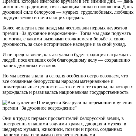
Премии, которые ежегодно вручаем в эти зимние дни, — дань
исконным традициям, связывающим эпохи и поколения. Дань
духовной силе белорусов — мудрых, трудолюбивых, любящих
родную землю и почитающих предков.
Более четверти века назад мы чествовали первых лауреатов
премии «За духовное возрождение». Тогда мы даже подумать
не могли, с какими вызовами столкнемся в борьбе за свою
духовность, за свое историческое наследие и за свой уклад.
И не представляли, как актуальна будет традиция награждать
людей, посвятивших себя благородному делу — сохранению
наших духовных истоков.
Но мы всегда знали, а сегодня особенно остро осознаем, что
все созданные белорусским народом материальные и
нематериальные ценности — это и есть те скрепы, на которых
зарождалась и развивалась национальная государственность.
Они в трудах первых просветителей белорусской земли, в
построенных нашими зодчими храмах, дворцах и музеях, в
шедеврах музыки, живописи, поэзии и прозы, созданных
нашими талантливыми соотечественниками.