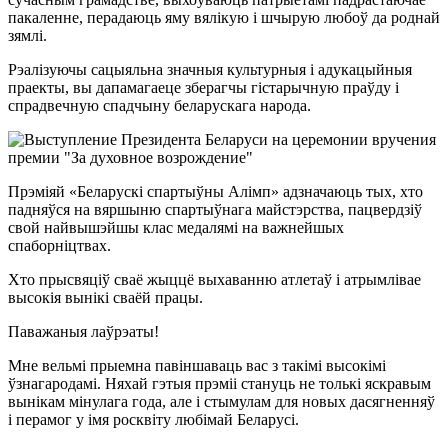
пакаленне, перадаюць яму вялікую і шчырую любоў да роднай
зямлі.
Рэалізуючы сацыяльна значныя культурныя і адукацыйныя
праекты, вы дапамагаеце зберагчы гістарычную праўду і
спрадвечную спадчыну беларускага народа.
Прэміяй «Беларускі спартыўны Алімп» адзначаюць тых, хто
падняўся на вяршыню спартыўнага майстэрства, пацвердзіў
свой найвышэйшы клас медалямі на важнейшых
спаборніцтвах.
Хто прысвяціў сваё жыццё выхаванню атлетаў і атрымлівае
высокія вынікі сваёй працы.
Паважаныя лаўрэаты!
Мне вельмі прыемна павіншаваць вас з такімі высокімі
ўзнагародамі. Няхай гэтыя прэміі стануць не толькі яскравым
вынікам мінулага года, але і стымулам для новых дасягненняў
і перамог у імя росквіту любімай Беларусі.