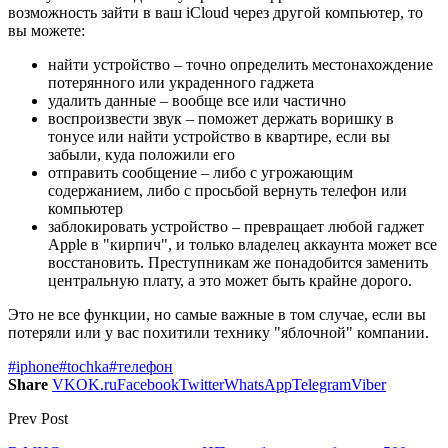
возможность зайти в ваш iCloud через другой компьютер, то
вы можете:
найти устройство – точно определить местонахождение
потерянного или украденного гаджета
удалить данные – вообще все или частично
воспроизвести звук – поможет держать воришку в
тонусе или найти устройство в квартире, если вы
забыли, куда положили его
отправить сообщение – либо с угрожающим
содержанием, либо с просьбой вернуть телефон или
компьютер
заблокировать устройство – превращает любой гаджет
Apple в "кирпич", и только владелец аккаунта может все
восстановить. Преступникам же понадобится заменить
центральную плату, а это может быть крайне дорого.
Это не все функции, но самые важные в том случае, если вы
потеряли или у вас похитили технику "яблочной" компании.
#iphone
#tochka
#телефон
Share
VK
OK.ru
Facebook
Twitter
WhatsApp
Telegram
Viber
Prev Post