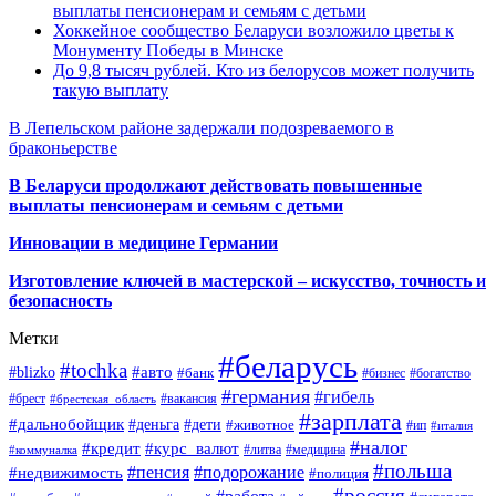
выплаты пенсионерам и семьям с детьми
Хоккейное сообщество Беларуси возложило цветы к
Монументу Победы в Минске
До 9,8 тысяч рублей. Кто из белорусов может получить
такую выплату
В Лепельском районе задержали подозреваемого в
браконьерстве
В Беларуси продолжают действовать повышенные
выплаты пенсионерам и семьям с детьми
Инновации в медицине Германии
Изготовление ключей в мастерской – искусство, точность и
безопасность
Метки
#беларусь
#tochka
#авто
#blizko
#банк
#бизнес
#богатство
#германия
#гибель
#брест
#брестская_область
#вакансия
#зарплата
#дальнобойщик
#деньга
#дети
#животное
#ип
#италия
#налог
#кредит
#курс_валют
#литва
#медицина
#коммуналка
#польша
#пенсия
#подорожание
#недвижимость
#полиция
#россия