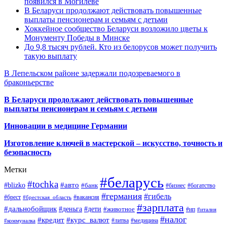
появился в Могилеве
В Беларуси продолжают действовать повышенные
выплаты пенсионерам и семьям с детьми
Хоккейное сообщество Беларуси возложило цветы к
Монументу Победы в Минске
До 9,8 тысяч рублей. Кто из белорусов может получить
такую выплату
В Лепельском районе задержали подозреваемого в
браконьерстве
В Беларуси продолжают действовать повышенные
выплаты пенсионерам и семьям с детьми
Инновации в медицине Германии
Изготовление ключей в мастерской – искусство, точность и
безопасность
Метки
#беларусь
#tochka
#авто
#blizko
#банк
#бизнес
#богатство
#германия
#гибель
#брест
#брестская_область
#вакансия
#зарплата
#дальнобойщик
#деньга
#дети
#животное
#ип
#италия
#налог
#кредит
#курс_валют
#литва
#медицина
#коммуналка