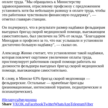
оплате труда. "Мы обращались к Министерству
здравоохранения, отраслевому профсоюзу с предложением
установить хотя бы небольшую разницу в оплате труда, чтобы
эти работники чувствовали финансовую поддержку", —
отметил главврач станции.
Он подчеркнул, что в результате размер надбавки фельдшерам
выездных бригад скорой медицинской помощи, выезжающим
самостоятельно, был увеличен на 50% от оклада. "Благодарим
Минздрав и профсоюз за то, что нас услышали и установили
достаточно большую надбавку", — сказал он.
Александр Жинко считает, что установление такой надбавки,
которая повлечет ощутимое увеличение оплаты труда,
простимулирует работников скорой помощи работать на
должности фельдшера выездных бригад скорой медицинской
помощи, выезжающим самостоятельно.
К слову, в Минске 63% бригад скорой медпомощи —
фельдшерские. Остальные — врачебные бригады
(реанимационные, интенсивной терапии, педиатрические и
психиатрические).
#беларусь
#медицина
Share
VK
OK.ru
Facebook
Twitter
WhatsApp
Telegram
Viber