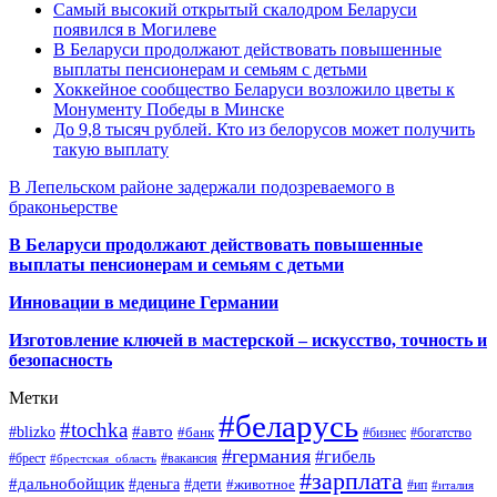
Самый высокий открытый скалодром Беларуси
появился в Могилеве
В Беларуси продолжают действовать повышенные
выплаты пенсионерам и семьям с детьми
Хоккейное сообщество Беларуси возложило цветы к
Монументу Победы в Минске
До 9,8 тысяч рублей. Кто из белорусов может получить
такую выплату
В Лепельском районе задержали подозреваемого в
браконьерстве
В Беларуси продолжают действовать повышенные
выплаты пенсионерам и семьям с детьми
Инновации в медицине Германии
Изготовление ключей в мастерской – искусство, точность и
безопасность
Метки
#беларусь
#tochka
#авто
#blizko
#банк
#бизнес
#богатство
#германия
#гибель
#брест
#брестская_область
#вакансия
#зарплата
#дальнобойщик
#деньга
#дети
#животное
#ип
#италия