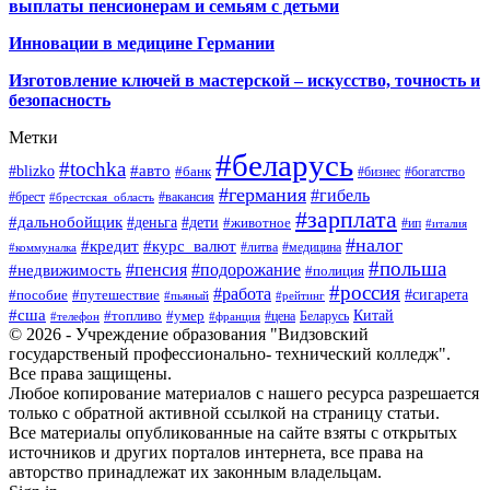
выплаты пенсионерам и семьям с детьми
Инновации в медицине Германии
Изготовление ключей в мастерской – искусство, точность и
безопасность
Метки
#беларусь
#tochka
#авто
#blizko
#банк
#бизнес
#богатство
#германия
#гибель
#брест
#брестская_область
#вакансия
#зарплата
#дальнобойщик
#деньга
#дети
#животное
#ип
#италия
#налог
#кредит
#курс_валют
#литва
#медицина
#коммуналка
#польша
#пенсия
#подорожание
#недвижимость
#полиция
#россия
#работа
#сигарета
#пособие
#путешествие
#пьяный
#рейтинг
#сша
Китай
#топливо
#умер
#цена
#телефон
#франция
Беларусь
© 2026 - Учреждение образования "Видзовский
государственый профессионально- технический колледж".
Все права защищены.
Любое копирование материалов с нашего ресурса разрешается
только с обратной активной ссылкой на страницу статьи.
Все материалы опубликованные на сайте взяты с открытых
источников и других порталов интернета, все права на
авторство принадлежат их законным владельцам.