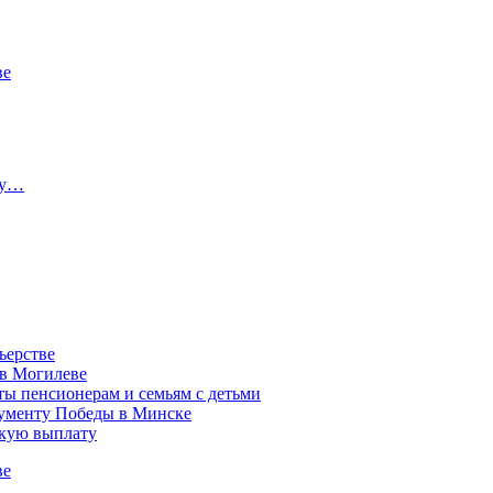
ве
ту…
ьерстве
 в Могилеве
ы пенсионерам и семьям с детьми
нументу Победы в Минске
акую выплату
ве