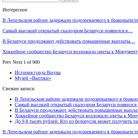
Интересное
В Лепельском районе задержали подозреваемого в браконьерст
Самый высокий открытый скалодром Беларуси появился в…
В Беларуси продолжают действовать повышенные выплаты…
Хоккейное сообщество Беларуси возложило цветы к Монумен
Prev
Next
1 of 900
История горда Видзы
Музей «Вытоки»
Свежие записи
В Лепельском районе задержали подозреваемого в бракон
Самый высокий открытый скалодром Беларуси появился
В Беларуси продолжают действовать повышенные выплат
Хоккейное сообщество Беларуси возложило цветы к Мо
До 9,8 тысяч рублей. Кто из белорусов может получить т
В Лепельском районе задержали подозреваемого в браконьерст