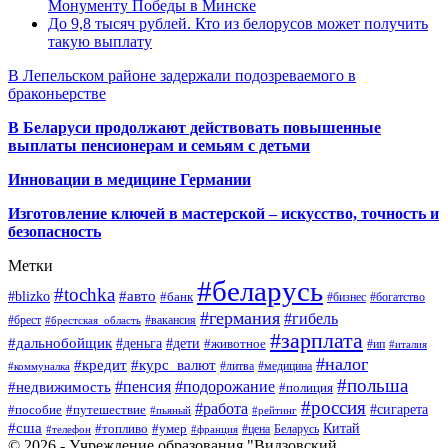
Монументу Победы в Минске
До 9,8 тысяч рублей. Кто из белорусов может получить
такую выплату
В Лепельском районе задержали подозреваемого в
браконьерстве
В Беларуси продолжают действовать повышенные
выплаты пенсионерам и семьям с детьми
Инновации в медицине Германии
Изготовление ключей в мастерской – искусство, точность и
безопасность
Метки
#беларусь
#tochka
#авто
#blizko
#банк
#бизнес
#богатство
#германия
#гибель
#брест
#брестская_область
#вакансия
#зарплата
#дальнобойщик
#деньга
#дети
#животное
#ип
#италия
#налог
#кредит
#курс_валют
#литва
#медицина
#коммуналка
#польша
#пенсия
#подорожание
#недвижимость
#полиция
#россия
#работа
#сигарета
#пособие
#путешествие
#пьяный
#рейтинг
#сша
Китай
#топливо
#умер
#цена
#телефон
#франция
Беларусь
© 2026 - Учреждение образования "Видзовский