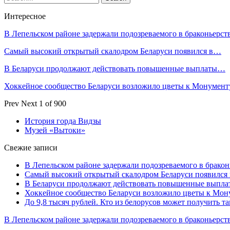
Интересное
В Лепельском районе задержали подозреваемого в браконьерст
Самый высокий открытый скалодром Беларуси появился в…
В Беларуси продолжают действовать повышенные выплаты…
Хоккейное сообщество Беларуси возложило цветы к Монумен
Prev
Next
1 of 900
История горда Видзы
Музей «Вытоки»
Свежие записи
В Лепельском районе задержали подозреваемого в бракон
Самый высокий открытый скалодром Беларуси появился
В Беларуси продолжают действовать повышенные выплат
Хоккейное сообщество Беларуси возложило цветы к Мо
До 9,8 тысяч рублей. Кто из белорусов может получить т
В Лепельском районе задержали подозреваемого в браконьерст