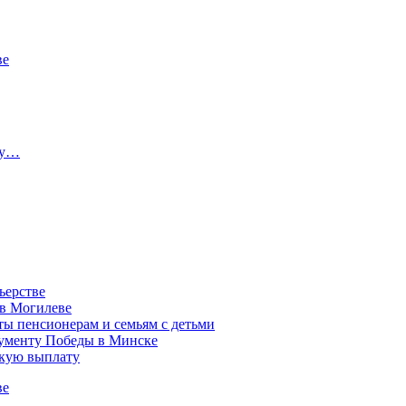
ве
ту…
ьерстве
 в Могилеве
ы пенсионерам и семьям с детьми
нументу Победы в Минске
акую выплату
ве