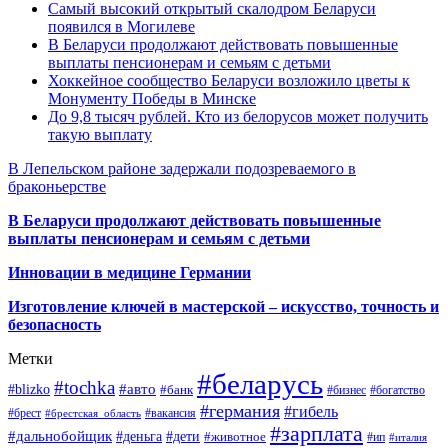
Самый высокий открытый скалодром Беларуси
появился в Могилеве
В Беларуси продолжают действовать повышенные
выплаты пенсионерам и семьям с детьми
Хоккейное сообщество Беларуси возложило цветы к
Монументу Победы в Минске
До 9,8 тысяч рублей. Кто из белорусов может получить
такую выплату
В Лепельском районе задержали подозреваемого в
браконьерстве
В Беларуси продолжают действовать повышенные
выплаты пенсионерам и семьям с детьми
Инновации в медицине Германии
Изготовление ключей в мастерской – искусство, точность и
безопасность
Метки
#беларусь
#tochka
#авто
#blizko
#банк
#бизнес
#богатство
#германия
#гибель
#брест
#брестская_область
#вакансия
#зарплата
#дальнобойщик
#деньга
#дети
#животное
#ип
#италия