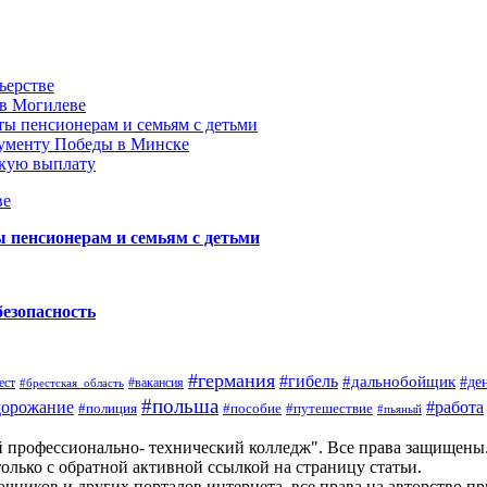
ьерстве
 в Могилеве
ы пенсионерам и семьям с детьми
нументу Победы в Минске
акую выплату
ве
пенсионерам и семьям с детьми
безопасность
#германия
#гибель
#дальнобойщик
#де
ест
#брестская_область
#вакансия
#польша
дорожание
#работа
#пособие
#путешествие
#полиция
#пьяный
й профессионально- технический колледж". Все права защищены
олько с обратной активной ссылкой на страницу статьи.
чников и других порталов интернета, все права на авторство п