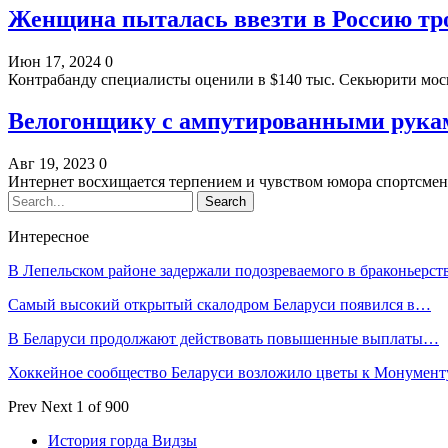
Женщина пыталась ввезти в Россию тро
Июн 17, 2024
0
Контрабанду специалисты оценили в $140 тыс. Секьюрити мо
Велогонщику с ампутированными рука
Авг 19, 2023
0
Интернет восхищается терпением и чувством юмора спортсм
Интересное
В Лепельском районе задержали подозреваемого в браконьерст
Самый высокий открытый скалодром Беларуси появился в…
В Беларуси продолжают действовать повышенные выплаты…
Хоккейное сообщество Беларуси возложило цветы к Монумен
Prev
Next
1 of 900
История горда Видзы