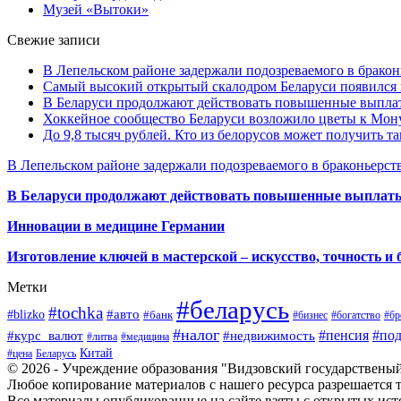
Музей «Вытоки»
Свежие записи
В Лепельском районе задержали подозреваемого в бракон
Самый высокий открытый скалодром Беларуси появился
В Беларуси продолжают действовать повышенные выплат
Хоккейное сообщество Беларуси возложило цветы к Мо
До 9,8 тысяч рублей. Кто из белорусов может получить т
В Лепельском районе задержали подозреваемого в браконьерст
В Беларуси продолжают действовать повышенные выплаты 
Инновации в медицине Германии
Изготовление ключей в мастерской – искусство, точность и 
Метки
#беларусь
#tochka
#авто
#blizko
#банк
#бизнес
#богатство
#бр
#налог
#пенсия
#по
#курс_валют
#недвижимость
#литва
#медицина
Китай
#цена
Беларусь
© 2026 - Учреждение образования "Видзовский государствены
Любое копирование материалов с нашего ресурса разрешается т
Все материалы опубликованные на сайте взяты с открытых исто