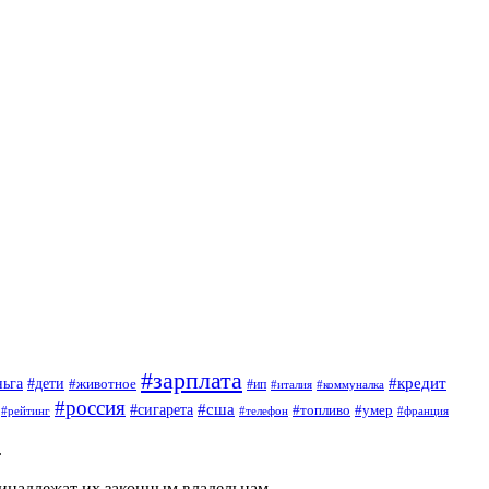
#зарплата
#кредит
ньга
#дети
#животное
#ип
#италия
#коммуналка
#россия
#сигарета
#сша
#топливо
#умер
#телефон
#франция
#рейтинг
.
ринадлежат их законным владельцам.