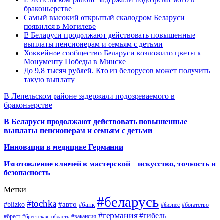
браконьерстве
Самый высокий открытый скалодром Беларуси
появился в Могилеве
В Беларуси продолжают действовать повышенные
выплаты пенсионерам и семьям с детьми
Хоккейное сообщество Беларуси возложило цветы к
Монументу Победы в Минске
До 9,8 тысяч рублей. Кто из белорусов может получить
такую выплату
В Лепельском районе задержали подозреваемого в
браконьерстве
В Беларуси продолжают действовать повышенные
выплаты пенсионерам и семьям с детьми
Инновации в медицине Германии
Изготовление ключей в мастерской – искусство, точность и
безопасность
Метки
#беларусь
#tochka
#авто
#blizko
#банк
#бизнес
#богатство
#германия
#гибель
#брест
#брестская_область
#вакансия