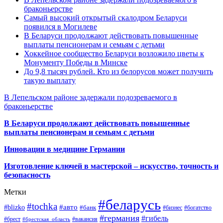
браконьерстве
Самый высокий открытый скалодром Беларуси
появился в Могилеве
В Беларуси продолжают действовать повышенные
выплаты пенсионерам и семьям с детьми
Хоккейное сообщество Беларуси возложило цветы к
Монументу Победы в Минске
До 9,8 тысяч рублей. Кто из белорусов может получить
такую выплату
В Лепельском районе задержали подозреваемого в
браконьерстве
В Беларуси продолжают действовать повышенные
выплаты пенсионерам и семьям с детьми
Инновации в медицине Германии
Изготовление ключей в мастерской – искусство, точность и
безопасность
Метки
#беларусь
#tochka
#авто
#blizko
#банк
#бизнес
#богатство
#германия
#гибель
#брест
#брестская_область
#вакансия