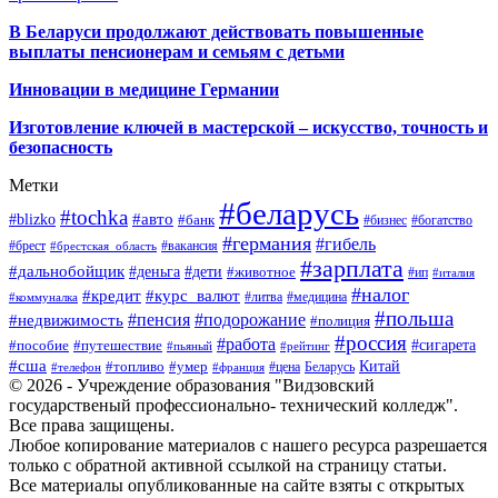
В Беларуси продолжают действовать повышенные
выплаты пенсионерам и семьям с детьми
Инновации в медицине Германии
Изготовление ключей в мастерской – искусство, точность и
безопасность
Метки
#беларусь
#tochka
#авто
#blizko
#банк
#бизнес
#богатство
#германия
#гибель
#брест
#брестская_область
#вакансия
#зарплата
#дальнобойщик
#деньга
#дети
#животное
#ип
#италия
#налог
#кредит
#курс_валют
#литва
#медицина
#коммуналка
#польша
#пенсия
#подорожание
#недвижимость
#полиция
#россия
#работа
#сигарета
#пособие
#путешествие
#пьяный
#рейтинг
#сша
Китай
#топливо
#умер
#цена
#телефон
#франция
Беларусь
© 2026 - Учреждение образования "Видзовский
государственый профессионально- технический колледж".
Все права защищены.
Любое копирование материалов с нашего ресурса разрешается
только с обратной активной ссылкой на страницу статьи.
Все материалы опубликованные на сайте взяты с открытых