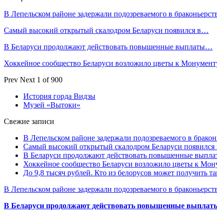
В Лепельском районе задержали подозреваемого в браконьерст
Самый высокий открытый скалодром Беларуси появился в…
В Беларуси продолжают действовать повышенные выплаты…
Хоккейное сообщество Беларуси возложило цветы к Монумен
Prev
Next
1 of 900
История горда Видзы
Музей «Вытоки»
Свежие записи
В Лепельском районе задержали подозреваемого в бракон
Самый высокий открытый скалодром Беларуси появился
В Беларуси продолжают действовать повышенные выплат
Хоккейное сообщество Беларуси возложило цветы к Мо
До 9,8 тысяч рублей. Кто из белорусов может получить т
В Лепельском районе задержали подозреваемого в браконьерст
В Беларуси продолжают действовать повышенные выплаты 