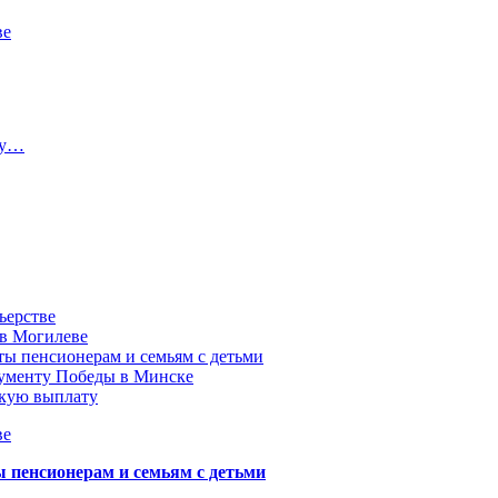
ве
ту…
ьерстве
 в Могилеве
ы пенсионерам и семьям с детьми
нументу Победы в Минске
акую выплату
ве
пенсионерам и семьям с детьми