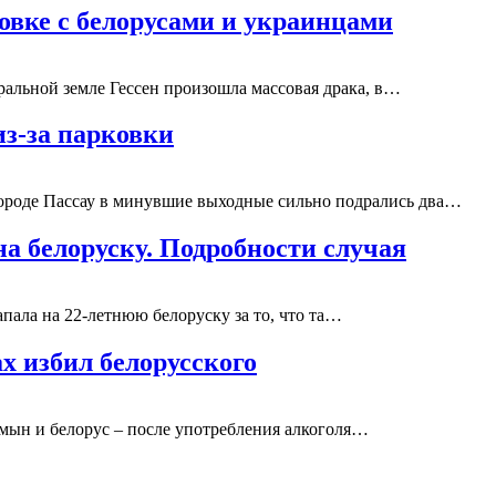
овке с белорусами и украинцами
альной земле Гессен произошла массовая драка, в…
из-за парковки
городе Пассау в минувшие выходные сильно подрались два…
а белоруску. Подробности случая
пала на 22-летнюю белоруску за то, что та…
х избил белорусского
умын и белорус – после употребления алкоголя…