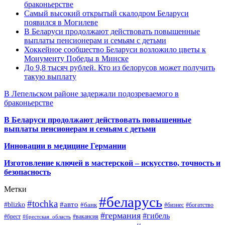
браконьерстве
Самый высокий открытый скалодром Беларуси
появился в Могилеве
В Беларуси продолжают действовать повышенные
выплаты пенсионерам и семьям с детьми
Хоккейное сообщество Беларуси возложило цветы к
Монументу Победы в Минске
До 9,8 тысяч рублей. Кто из белорусов может получить
такую выплату
В Лепельском районе задержали подозреваемого в
браконьерстве
В Беларуси продолжают действовать повышенные
выплаты пенсионерам и семьям с детьми
Инновации в медицине Германии
Изготовление ключей в мастерской – искусство, точность и
безопасность
Метки
#беларусь
#tochka
#авто
#blizko
#банк
#бизнес
#богатство
#германия
#гибель
#брест
#брестская_область
#вакансия