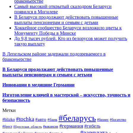
браконьерстве
Самый высокий открытый скалодром Беларуси
появился в Могилеве
В Беларуси продолжают действовать повышенные
выплаты пенсионерам и семьям с детьми
Хоккейное сообщество Беларуси возложило цветы к
Монументу Победы в Минске
До 9,8 тысяч рублей. Кто из белорусов может получить
такую выплату
В Лепельском районе задержали подозреваемого в
браконьерстве
В Беларуси продолжают действовать повышенные
выплаты пенсионерам и семьям с детьми
Инновации в медицине Германии
Изготовление ключей в мастерской – искусство, точность и
безопасность
Метки
#беларусь
#tochka
#авто
#blizko
#банк
#бизнес
#богатство
#германия
#гибель
#брест
#брестская_область
#вакансия
#зарплата