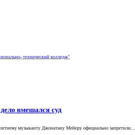
сионально- технический колледж"
 дело вмешался суд
41-летнему музыканту Джонатану Мейеру официально запретили