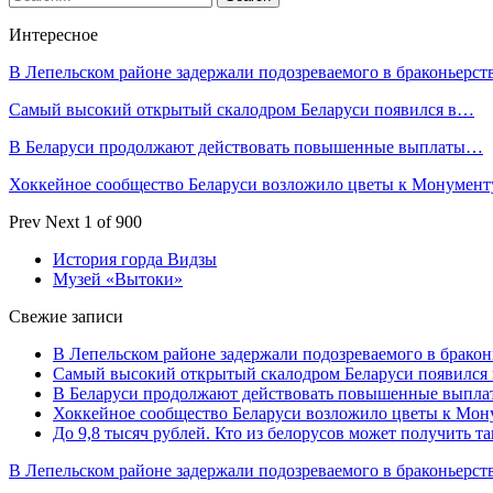
Интересное
В Лепельском районе задержали подозреваемого в браконьерст
Самый высокий открытый скалодром Беларуси появился в…
В Беларуси продолжают действовать повышенные выплаты…
Хоккейное сообщество Беларуси возложило цветы к Монумен
Prev
Next
1 of 900
История горда Видзы
Музей «Вытоки»
Свежие записи
В Лепельском районе задержали подозреваемого в бракон
Самый высокий открытый скалодром Беларуси появился
В Беларуси продолжают действовать повышенные выплат
Хоккейное сообщество Беларуси возложило цветы к Мо
До 9,8 тысяч рублей. Кто из белорусов может получить т
В Лепельском районе задержали подозреваемого в браконьерст