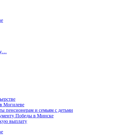
ве
ту…
ьерстве
 в Могилеве
ы пенсионерам и семьям с детьми
нументу Победы в Минске
акую выплату
ве