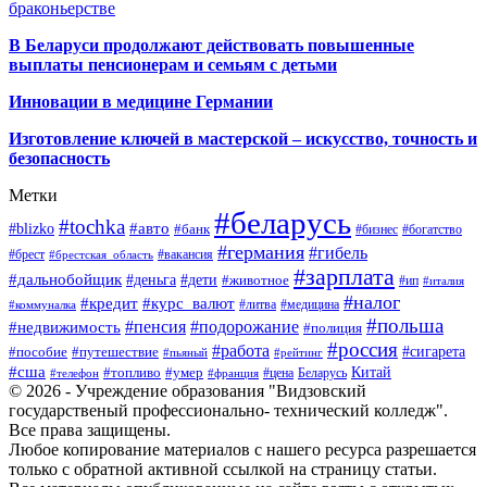
браконьерстве
В Беларуси продолжают действовать повышенные
выплаты пенсионерам и семьям с детьми
Инновации в медицине Германии
Изготовление ключей в мастерской – искусство, точность и
безопасность
Метки
#беларусь
#tochka
#авто
#blizko
#банк
#бизнес
#богатство
#германия
#гибель
#брест
#брестская_область
#вакансия
#зарплата
#дальнобойщик
#деньга
#дети
#животное
#ип
#италия
#налог
#кредит
#курс_валют
#литва
#медицина
#коммуналка
#польша
#пенсия
#подорожание
#недвижимость
#полиция
#россия
#работа
#сигарета
#пособие
#путешествие
#пьяный
#рейтинг
#сша
Китай
#топливо
#умер
#цена
#телефон
#франция
Беларусь
© 2026 - Учреждение образования "Видзовский
государственый профессионально- технический колледж".
Все права защищены.
Любое копирование материалов с нашего ресурса разрешается
только с обратной активной ссылкой на страницу статьи.