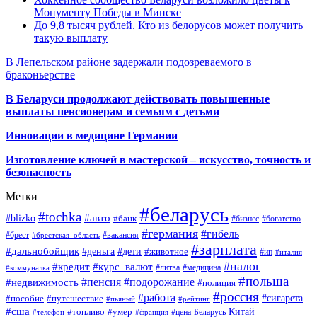
Монументу Победы в Минске
До 9,8 тысяч рублей. Кто из белорусов может получить
такую выплату
В Лепельском районе задержали подозреваемого в
браконьерстве
В Беларуси продолжают действовать повышенные
выплаты пенсионерам и семьям с детьми
Инновации в медицине Германии
Изготовление ключей в мастерской – искусство, точность и
безопасность
Метки
#беларусь
#tochka
#авто
#blizko
#банк
#бизнес
#богатство
#германия
#гибель
#брест
#брестская_область
#вакансия
#зарплата
#дальнобойщик
#деньга
#дети
#животное
#ип
#италия
#налог
#кредит
#курс_валют
#литва
#медицина
#коммуналка
#польша
#пенсия
#подорожание
#недвижимость
#полиция
#россия
#работа
#сигарета
#пособие
#путешествие
#пьяный
#рейтинг
#сша
Китай
#топливо
#умер
#цена
#телефон
#франция
Беларусь