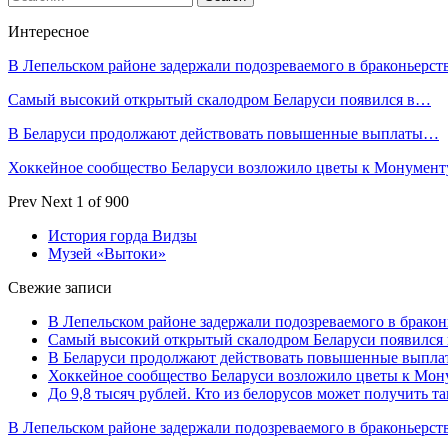
Интересное
В Лепельском районе задержали подозреваемого в браконьерст
Самый высокий открытый скалодром Беларуси появился в…
В Беларуси продолжают действовать повышенные выплаты…
Хоккейное сообщество Беларуси возложило цветы к Монумен
Prev
Next
1 of 900
История горда Видзы
Музей «Вытоки»
Свежие записи
В Лепельском районе задержали подозреваемого в бракон
Самый высокий открытый скалодром Беларуси появился
В Беларуси продолжают действовать повышенные выплат
Хоккейное сообщество Беларуси возложило цветы к Мо
До 9,8 тысяч рублей. Кто из белорусов может получить т
В Лепельском районе задержали подозреваемого в браконьерст