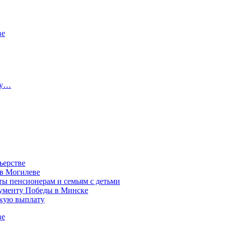
ве
ту…
ьерстве
 в Могилеве
ы пенсионерам и семьям с детьми
нументу Победы в Минске
акую выплату
ве