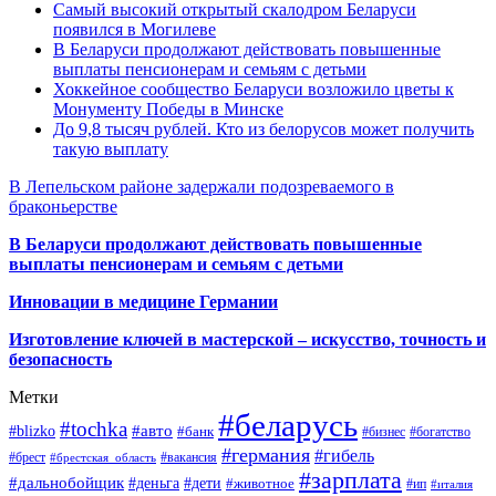
Самый высокий открытый скалодром Беларуси
появился в Могилеве
В Беларуси продолжают действовать повышенные
выплаты пенсионерам и семьям с детьми
Хоккейное сообщество Беларуси возложило цветы к
Монументу Победы в Минске
До 9,8 тысяч рублей. Кто из белорусов может получить
такую выплату
В Лепельском районе задержали подозреваемого в
браконьерстве
В Беларуси продолжают действовать повышенные
выплаты пенсионерам и семьям с детьми
Инновации в медицине Германии
Изготовление ключей в мастерской – искусство, точность и
безопасность
Метки
#беларусь
#tochka
#авто
#blizko
#банк
#бизнес
#богатство
#германия
#гибель
#брест
#брестская_область
#вакансия
#зарплата
#дальнобойщик
#деньга
#дети
#животное
#ип
#италия