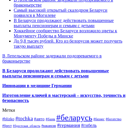
браконьерстве
Самый высокий открытый скалодром Беларуси
появился в Могилеве
В Беларуси продолжают действовать повышенные
выплаты пенсионерам и семьям с детьми
Хоккейное сообщество Беларуси возложило цветы к
Монументу Победы в Минске
До 9,8 тысяч рублей. Кто из белорусов может получить
такую выплату
В Лепельском районе задержали подозреваемого в
браконьерстве
В Беларуси продолжают действовать повышенные
выплаты пенсионерам и семьям с детьми
Инновации в медицине Германии
Изготовление ключей в мастерской – искусство, точность и
безопасность
Метки
#беларусь
#tochka
#авто
#blizko
#банк
#бизнес
#богатство
#германия
#гибель
#брест
#брестская_область
#вакансия