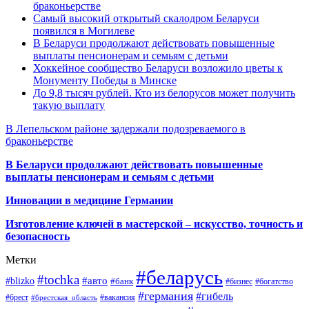
браконьерстве
Самый высокий открытый скалодром Беларуси
появился в Могилеве
В Беларуси продолжают действовать повышенные
выплаты пенсионерам и семьям с детьми
Хоккейное сообщество Беларуси возложило цветы к
Монументу Победы в Минске
До 9,8 тысяч рублей. Кто из белорусов может получить
такую выплату
В Лепельском районе задержали подозреваемого в
браконьерстве
В Беларуси продолжают действовать повышенные
выплаты пенсионерам и семьям с детьми
Инновации в медицине Германии
Изготовление ключей в мастерской – искусство, точность и
безопасность
Метки
#беларусь
#tochka
#авто
#blizko
#банк
#бизнес
#богатство
#германия
#гибель
#брест
#брестская_область
#вакансия