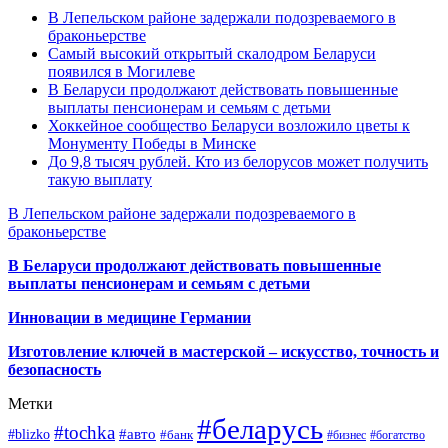
В Лепельском районе задержали подозреваемого в
браконьерстве
Самый высокий открытый скалодром Беларуси
появился в Могилеве
В Беларуси продолжают действовать повышенные
выплаты пенсионерам и семьям с детьми
Хоккейное сообщество Беларуси возложило цветы к
Монументу Победы в Минске
До 9,8 тысяч рублей. Кто из белорусов может получить
такую выплату
В Лепельском районе задержали подозреваемого в
браконьерстве
В Беларуси продолжают действовать повышенные
выплаты пенсионерам и семьям с детьми
Инновации в медицине Германии
Изготовление ключей в мастерской – искусство, точность и
безопасность
Метки
#беларусь
#tochka
#авто
#blizko
#банк
#бизнес
#богатство