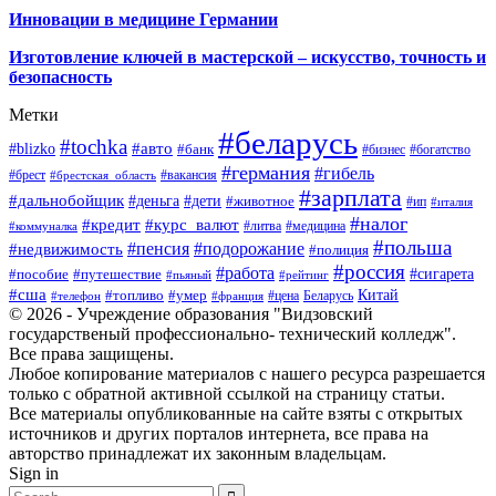
Инновации в медицине Германии
Изготовление ключей в мастерской – искусство, точность и
безопасность
Метки
#беларусь
#tochka
#авто
#blizko
#банк
#бизнес
#богатство
#германия
#гибель
#брест
#брестская_область
#вакансия
#зарплата
#дальнобойщик
#деньга
#дети
#животное
#ип
#италия
#налог
#кредит
#курс_валют
#литва
#медицина
#коммуналка
#польша
#пенсия
#подорожание
#недвижимость
#полиция
#россия
#работа
#сигарета
#пособие
#путешествие
#пьяный
#рейтинг
#сша
Китай
#топливо
#умер
#цена
#телефон
#франция
Беларусь
© 2026 - Учреждение образования "Видзовский
государственый профессионально- технический колледж".
Все права защищены.
Любое копирование материалов с нашего ресурса разрешается
только с обратной активной ссылкой на страницу статьи.
Все материалы опубликованные на сайте взяты с открытых
источников и других порталов интернета, все права на
авторство принадлежат их законным владельцам.
Sign in