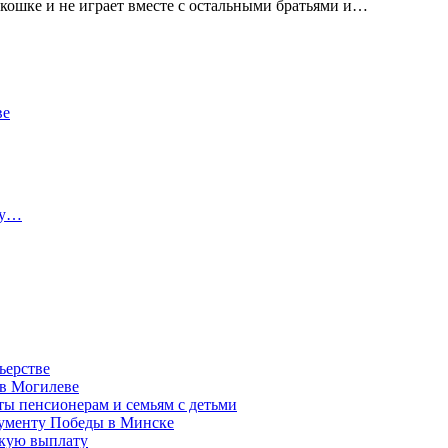
 кошке и не играет вместе с остальными братьями и…
ве
ту…
ьерстве
 в Могилеве
ы пенсионерам и семьям с детьми
нументу Победы в Минске
акую выплату