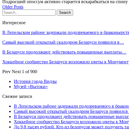
Подросший опоссум активно старается вскарабкаться на спину
Older Posts
Интересное
В Лепельском районе задержали подозреваемого в браконьерст
Самый высокий открытый скалодром Беларуси появился в…
В Беларуси продолжают действовать повышенные выплаты…
Хоккейное сообщество Беларуси возложило цветы к Монумен
Prev
Next
1 of 900
История горда Видзы
Музей «Вытоки»
Свежие записи
В Лепельском районе задержали подозреваемого в бракон
Самый высокий открытый скалодром Беларуси появился
В Беларуси продолжают действовать повышенные выплат
Хоккейное сообщество Беларуси возложило цветы к Мо
До 9,8 тысяч рублей. Кто из белорусов может получить т