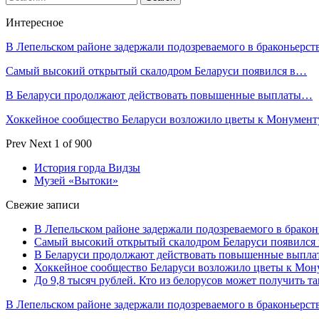
Интересное
В Лепельском районе задержали подозреваемого в браконьерст
Самый высокий открытый скалодром Беларуси появился в…
В Беларуси продолжают действовать повышенные выплаты…
Хоккейное сообщество Беларуси возложило цветы к Монумен
Prev
Next
1 of 900
История горда Видзы
Музей «Вытоки»
Свежие записи
В Лепельском районе задержали подозреваемого в бракон
Самый высокий открытый скалодром Беларуси появился
В Беларуси продолжают действовать повышенные выплат
Хоккейное сообщество Беларуси возложило цветы к Мо
До 9,8 тысяч рублей. Кто из белорусов может получить т
В Лепельском районе задержали подозреваемого в браконьерст