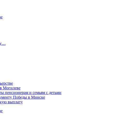
ве
ту…
ьерстве
 в Могилеве
ы пенсионерам и семьям с детьми
нументу Победы в Минске
акую выплату
ве