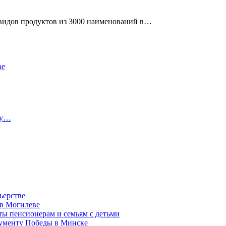
 видов продуктов из 3000 наименований в…
ве
ту…
ьерстве
 в Могилеве
ы пенсионерам и семьям с детьми
нументу Победы в Минске