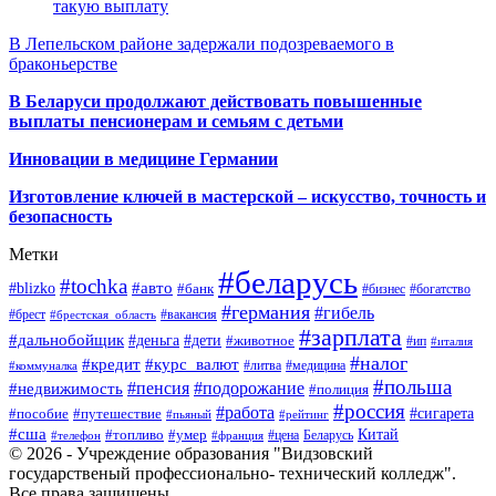
такую выплату
В Лепельском районе задержали подозреваемого в
браконьерстве
В Беларуси продолжают действовать повышенные
выплаты пенсионерам и семьям с детьми
Инновации в медицине Германии
Изготовление ключей в мастерской – искусство, точность и
безопасность
Метки
#беларусь
#tochka
#авто
#blizko
#банк
#бизнес
#богатство
#германия
#гибель
#брест
#брестская_область
#вакансия
#зарплата
#дальнобойщик
#деньга
#дети
#животное
#ип
#италия
#налог
#кредит
#курс_валют
#литва
#медицина
#коммуналка
#польша
#пенсия
#подорожание
#недвижимость
#полиция
#россия
#работа
#сигарета
#пособие
#путешествие
#пьяный
#рейтинг
#сша
Китай
#топливо
#умер
#цена
#телефон
#франция
Беларусь
© 2026 - Учреждение образования "Видзовский
государственый профессионально- технический колледж".
Все права защищены.