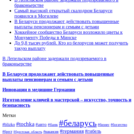
браконьерстве
Самый высокий открытый скалодром Беларуси
появился в Могилеве
В Беларуси продолжают действовать повышенные
выплаты пенсионерам и семьям с детьми
Хоккейное сообщество Беларуси возложило цветы к
Монументу Победы в Минске
До 9,8 тысяч рублей. Кто из белорусов может получить
такую выплату
В Лепельском районе задержали подозреваемого в
браконьерстве
В Беларуси продолжают действовать повышенные
выплаты пенсионерам и семьям с детьми
Инновации в медицине Германии
Изготовление ключей в мастерской – искусство, точность и
безопасность
Метки
#беларусь
#tochka
#авто
#blizko
#банк
#бизнес
#богатство
#германия
#гибель
#брест
#брестская_область
#вакансия