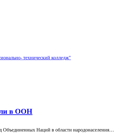
сионально- технический колледж"
али в ООН
д Объединенных Наций в области народонаселения…