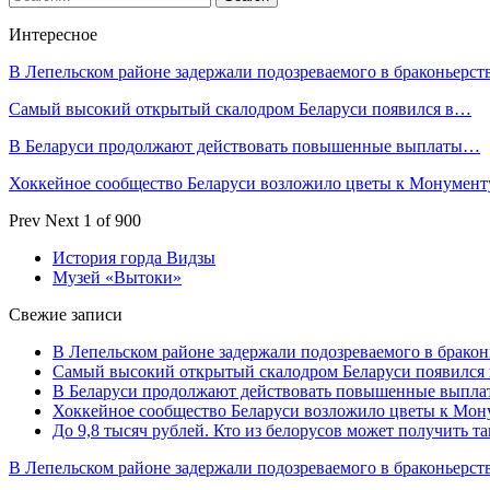
Интересное
В Лепельском районе задержали подозреваемого в браконьерст
Самый высокий открытый скалодром Беларуси появился в…
В Беларуси продолжают действовать повышенные выплаты…
Хоккейное сообщество Беларуси возложило цветы к Монумен
Prev
Next
1 of 900
История горда Видзы
Музей «Вытоки»
Свежие записи
В Лепельском районе задержали подозреваемого в бракон
Самый высокий открытый скалодром Беларуси появился
В Беларуси продолжают действовать повышенные выплат
Хоккейное сообщество Беларуси возложило цветы к Мо
До 9,8 тысяч рублей. Кто из белорусов может получить т
В Лепельском районе задержали подозреваемого в браконьерст