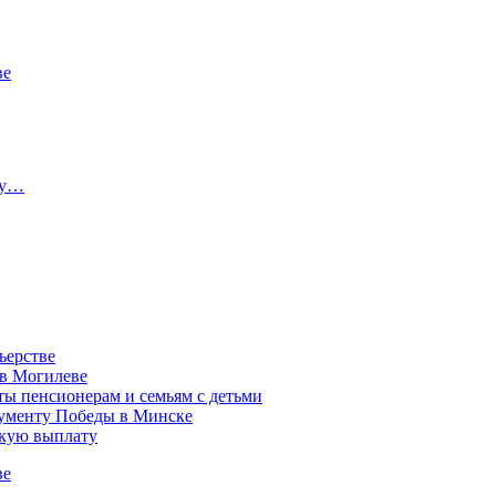
ве
ту…
ьерстве
 в Могилеве
ы пенсионерам и семьям с детьми
нументу Победы в Минске
акую выплату
ве