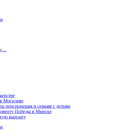
ве
ту…
ьерстве
 в Могилеве
ы пенсионерам и семьям с детьми
нументу Победы в Минске
акую выплату
ве