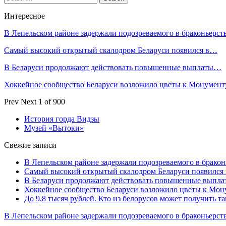
Интересное
В Лепельском районе задержали подозреваемого в браконьерст
Самый высокий открытый скалодром Беларуси появился в…
В Беларуси продолжают действовать повышенные выплаты…
Хоккейное сообщество Беларуси возложило цветы к Монумен
Prev
Next
1 of 900
История горда Видзы
Музей «Вытоки»
Свежие записи
В Лепельском районе задержали подозреваемого в бракон
Самый высокий открытый скалодром Беларуси появился
В Беларуси продолжают действовать повышенные выплат
Хоккейное сообщество Беларуси возложило цветы к Мо
До 9,8 тысяч рублей. Кто из белорусов может получить т
В Лепельском районе задержали подозреваемого в браконьерст