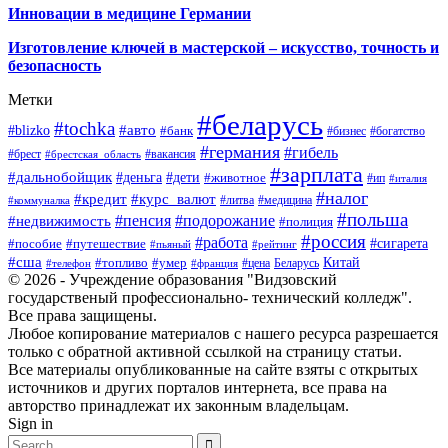
Инновации в медицине Германии
Изготовление ключей в мастерской – искусство, точность и
безопасность
Метки
#беларусь
#tochka
#авто
#blizko
#банк
#бизнес
#богатство
#германия
#гибель
#брест
#брестская_область
#вакансия
#зарплата
#дальнобойщик
#деньга
#дети
#животное
#ип
#италия
#налог
#кредит
#курс_валют
#литва
#медицина
#коммуналка
#польша
#пенсия
#подорожание
#недвижимость
#полиция
#россия
#работа
#сигарета
#пособие
#путешествие
#пьяный
#рейтинг
#сша
Китай
#топливо
#умер
#цена
#телефон
#франция
Беларусь
© 2026 - Учреждение образования "Видзовский
государственый профессионально- технический колледж".
Все права защищены.
Любое копирование материалов с нашего ресурса разрешается
только с обратной активной ссылкой на страницу статьи.
Все материалы опубликованные на сайте взяты с открытых
источников и других порталов интернета, все права на
авторство принадлежат их законным владельцам.
Sign in