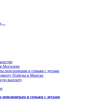
ту…
ьерстве
 в Могилеве
ы пенсионерам и семьям с детьми
нументу Победы в Минске
акую выплату
ве
пенсионерам и семьям с детьми