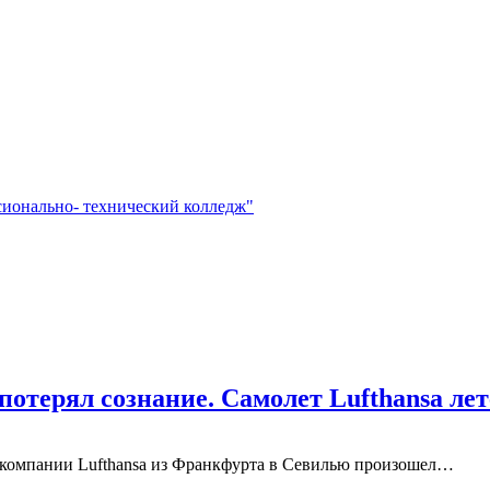
сионально- технический колледж"
 потерял сознание. Самолет Lufthansa л
акомпании Lufthansa из Франкфурта в Севилью произошел…