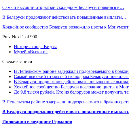
Самый высокий открытый скалодром Беларуси появился в…
В Беларуси продолжают действовать повышенные выплаты…
Хоккейное сообщество Беларуси возложило цветы к Монумен
Prev
Next
1 of 900
История горда Видзы
Музей «Вытоки»
Свежие записи
В Лепельском районе задержали подозреваемого в бракон
Самый высокий открытый скалодром Беларуси появился
В Беларуси продолжают действовать повышенные выплат
Хоккейное сообщество Беларуси возложило цветы к Мо
До 9,8 тысяч рублей. Кто из белорусов может получить т
В Лепельском районе задержали подозреваемого в браконьерст
В Беларуси продолжают действовать повышенные выплаты 
Инновации в медицине Германии