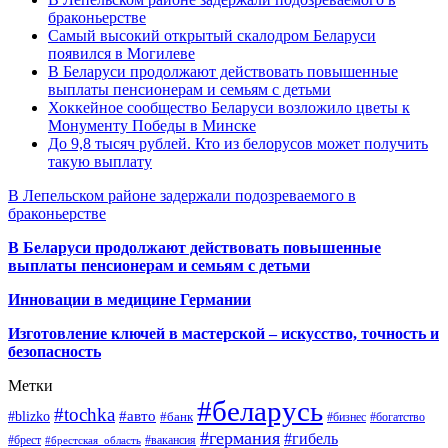
браконьерстве
Самый высокий открытый скалодром Беларуси
появился в Могилеве
В Беларуси продолжают действовать повышенные
выплаты пенсионерам и семьям с детьми
Хоккейное сообщество Беларуси возложило цветы к
Монументу Победы в Минске
До 9,8 тысяч рублей. Кто из белорусов может получить
такую выплату
В Лепельском районе задержали подозреваемого в
браконьерстве
В Беларуси продолжают действовать повышенные
выплаты пенсионерам и семьям с детьми
Инновации в медицине Германии
Изготовление ключей в мастерской – искусство, точность и
безопасность
Метки
#беларусь
#tochka
#авто
#blizko
#банк
#бизнес
#богатство
#германия
#гибель
#брест
#брестская_область
#вакансия